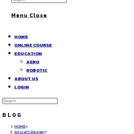
Search
Menu
Close
HOME
ONLINE COURSE
EDUCATION
AERO
ROBOTIC
ABOUT US
LOGIN
BLOG
HOME
>
Aircraft Design
>