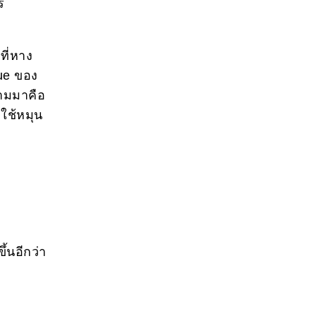
ร
ี่หาง
que ของ
ตามมาคือ
่ใช้หมุน
้นอีกว่า